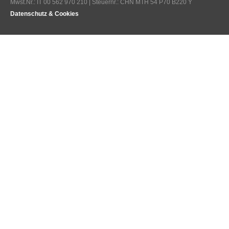
Mwst.Nr.: IT 00 562 970 210 | Steuernr.: CHN MTH 54 P70 B220 Y
Datenschutz & Cookies