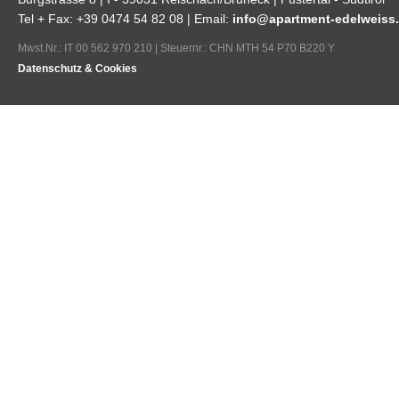
Tel + Fax: +39 0474 54 82 08 | Email:
info@apartment-edelweiss.
Mwst.Nr.: IT 00 562 970 210 | Steuernr.: CHN MTH 54 P70 B220 Y
Datenschutz & Cookies