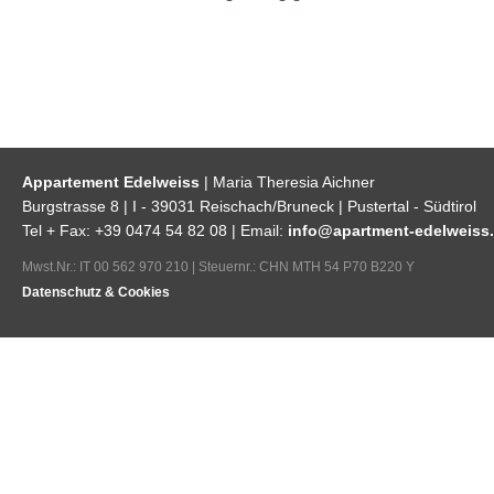
Appartement Edelweiss
| Maria Theresia Aichner
Burgstrasse 8 | I - 39031 Reischach/Bruneck | Pustertal - Südtirol
Tel + Fax: +39 0474 54 82 08 | Email:
info@apartment-edelweiss.
Mwst.Nr.: IT 00 562 970 210 | Steuernr.: CHN MTH 54 P70 B220 Y
Datenschutz & Cookies