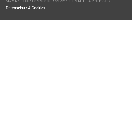
Mwst.Nr.: IT 00 562 970 210 | Steuernr.: CHN MTH 54 P70 B220 Y
Datenschutz & Cookies