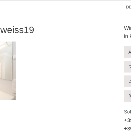
D
lweiss19
Wi
in
A
D
D
B
Sof
+3
+3