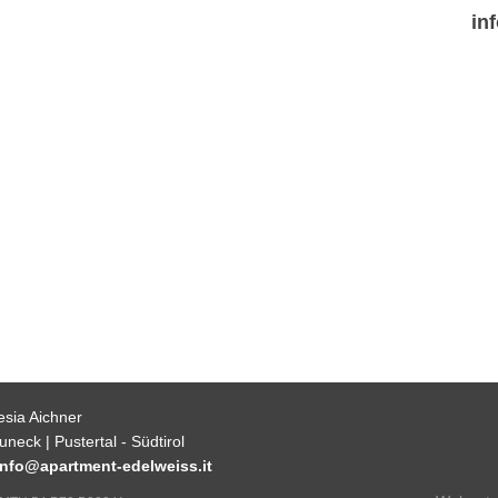
in
esia Aichner
neck | Pustertal - Südtirol
info@apartment-edelweiss.it