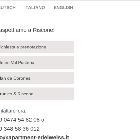
EUTSCH
ITALIANO
ENGLISH
 aspettiamo a Riscone!
ichiesta e prenotazione
eteo Val Pusteria
lan de Corones
runico & Riscone
tattarci ora:
9 0474 54 82 08
o
9 348 58 36 012
fo@apartment-edelweiss.it