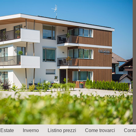
Estate
Inverno
Listino prezzi
Come trovarci
Conta