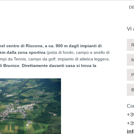
D
Vi
R
nel centro di Riscone, a ca. 900 m dagli impianti di
 km dalla zona sportiva
(pista di fondo, campo e anello di
mpi da Tennis, campo da golf, impianto di atletica leggera,
M
di Brunico
.
Direttamente davanti casa si trova la
P
B
Con
+3
+3
in