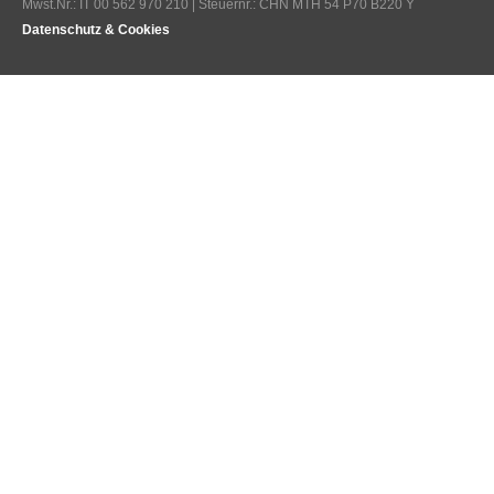
Mwst.Nr.: IT 00 562 970 210 | Steuernr.: CHN MTH 54 P70 B220 Y
Datenschutz & Cookies